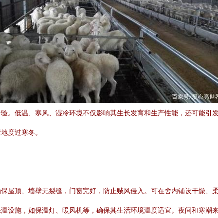
考验。低温、寒风、湿冷环境不仅影响其生长发育和生产性能，还可能引
康地度过寒冬。
确保屋顶、墙壁无裂缝，门窗完好，防止贼风侵入。可在舍内铺设干燥、
保温设施，如保温灯、暖风机等，确保其生活环境温度适宜。夜间和寒潮