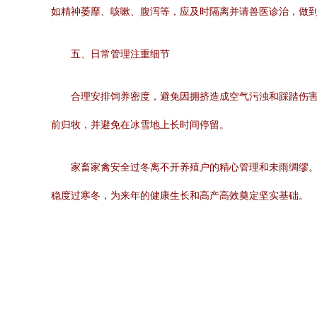
如精神萎靡、咳嗽、腹泻等，应及时隔离并请兽医诊治，做
五、日常管理注重细节
合理安排饲养密度，避免因拥挤造成空气污浊和踩踏伤
前归牧，并避免在冰雪地上长时间停留。
家畜家禽安全过冬离不开养殖户的精心管理和未雨绸缪
稳度过寒冬，为来年的健康生长和高产高效奠定坚实基础。