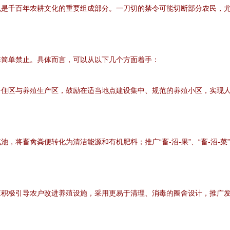
也是千百年农耕文化的重要组成部分。一刀切的禁令可能切断部分农民，
非简单禁止。具体而言，可以从以下几个方面着手：
居住区与养殖生产区，鼓励在适当地点建设集中、规范的养殖小区，实现
，将畜禽粪便转化为清洁能源和有机肥料；推广“畜-沼-果”、“畜-沼-
应积极引导农户改进养殖设施，采用更易于清理、消毒的圈舍设计，推广